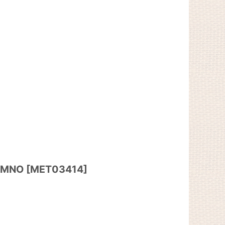
UMNO
[
MET03414
]