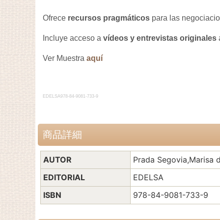
Ofrece
recursos pragmáticos
para las negociaci
Incluye acceso a
vídeos y entrevistas originales
Ver Muestra
aquí
EDELSA978-84-9081-733-9
商品詳細
AUTOR
Prada Segovia,Marisa d
EDITORIAL
EDELSA
ISBN
978-84-9081-733-9