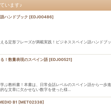
ています♪
ン語ハンドブック
[
EDJ00486
]
フレーズが満載実践！ビジネススペイン語ハンドブックPractical h
ける！数量表現のスペイン語
[
EDJ00521
]
を学ぶ教科書！本書は、日常会話レベルのスペイン語から一歩
的な文章に欠かせない数字を使った様…
 MEDIO B1
[
MET02338
]