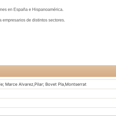
ones en España e Hispanoamérica.
a empresarios de distintos sectores.
e; Marce Alvarez,Pilar; Bovet Pla,Montserrat