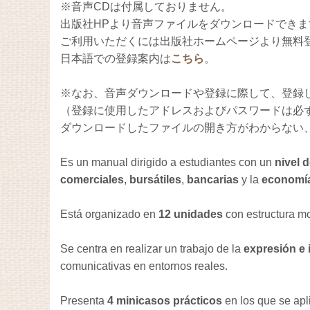
※音声CDは付属しておりません。
出版社HPより音声ファイルをダウンロードできます
ご利用いただくには出版社ホームページより無料
日本語での登録案内は
こちら
。
※なお、音声ダウンロードや登録に際して、登録
（登録に使用したアドレスおよびパスワードは必
ダウンロードしたファイルの開き方がわからない
Es un manual dirigido a estudiantes con un
nivel 
comerciales
,
bursátiles
,
bancarias
y la
economí
Está organizado en
12 unidades
con estructura mo
Se centra en realizar un trabajo de la
expresión e 
comunicativas en entornos reales.
Presenta
4 minicasos prácticos
en los que se apl