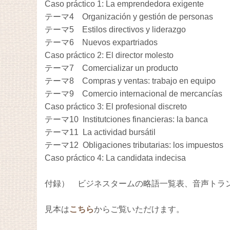
Caso práctico 1: La emprendedora exigente
テーマ4 Organización y gestión de personas
テーマ5 Estilos directivos y liderazgo
テーマ6 Nuevos expartriados
Caso práctico 2: El director molesto
テーマ7 Comercializar un producto
テーマ8 Compras y ventas: trabajo en equipo
テーマ9 Comercio internacional de mercancías
Caso práctico 3: El profesional discreto
テーマ10 Institutciones financieras: la banca
テーマ11 La actividad bursátil
テーマ12 Obligaciones tributarias: los impuestos
Caso práctico 4: La candidata indecisa
付録） ビジネスタームの略語一覧表、音声トラ
見本は
こちら
からご覧いただけます。