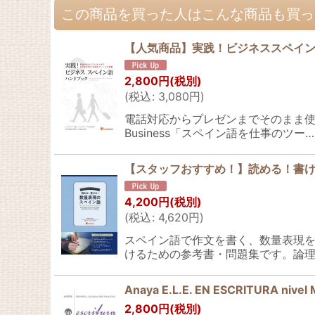
この商品を買った人はこんな商品も買っ
【人気商品】実践！ビジネススペイ
2,800
円
(税別)
(
税込
:
3,080
円
)
電話対応からプレゼンまでそのまま使える定形
Business「スペイン語を仕事のツー…
【スタッフおすすめ！】読める！書
4,200
円
(税別)
(
税込
:
4,620
円
)
スペイン語で作文を書く、数量表現
けるための参考書・問題集です。論理
Anaya E.L.E. EN ESCRITURA nivel
2,800
円
(税別)