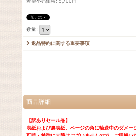
希望小売価格
:
5,700
円
数量
:
返品特約に関する重要事項
商品詳細
【訳ありセール品】
表紙および裏表紙、ページの角に輸送中のダメー
可読・勉強に支障はございませんので、ご理解い