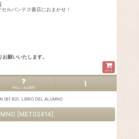
店
でセルバンテス書店におまかせ！
。
りお願いいたします。
カート
FAQよくある質問
B1-B2). LIBRO DEL ALUMNO
UMNO
[
MET03414
]