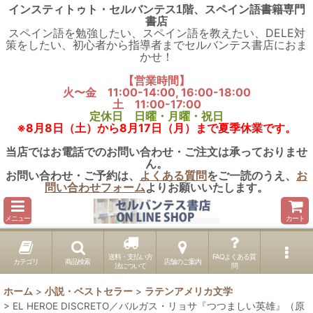
インスティトゥト・セルバンテス1階、スペイン語書籍専門
書店
スペイン語を勉強したい、スペイン語を教えたい、DELE対
策をしたい、初心者から指導者までセルバンテス書店におま
かせ！
【営業時間】
火〜金 11:00-14:00, 16:00-18:00
土 11:00-17:00
定休日 日曜・月曜・祝日
※8月8日（土）から8月17日（月）まで夏季休業です。
当店ではお電話でのお問い合わせ・ご注文は承っておりませ
ん。
お問い合わせ・ご予約は、
よくある質問
をご一読のうえ、
お
問い合わせフォーム
よりお願いいたします。
メニュー
カート
送料・支払い方
FAQよくある質
カテゴリ
商品検索
店舗のご案内
法について
問
ホーム
>
小説・ベストセラー
>
ラテンアメリカ文学
>
EL HEROE DISCRETO／バルガス・リョサ『つつましい英雄』（原