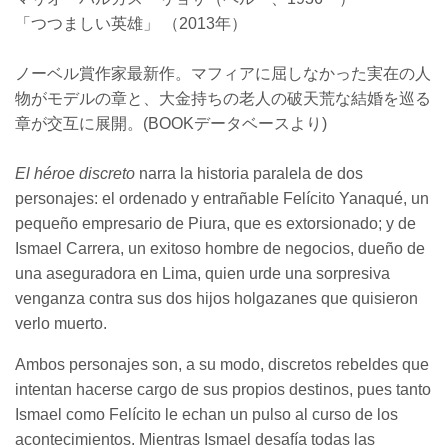
「つつましい英雄」 （2013年）
ノーベル賞作家最新作。マフィアに屈しなかった実在の人
物がモデルの章と、大金持ちの老人の破天荒な結婚を巡る
章が交互に展開。(BOOKデータベースより)
El héroe discreto
narra la historia paralela de dos
personajes: el ordenado y entrañable Felícito Yanaqué, un
pequeño empresario de Piura, que es extorsionado; y de
Ismael Carrera, un exitoso hombre de negocios, dueño de
una aseguradora en Lima, quien urde una sorpresiva
venganza contra sus dos hijos holgazanes que quisieron
verlo muerto.
Ambos personajes son, a su modo, discretos rebeldes que
intentan hacerse cargo de sus propios destinos, pues tanto
Ismael como Felícito le echan un pulso al curso de los
acontecimientos. Mientras Ismael desafía todas las