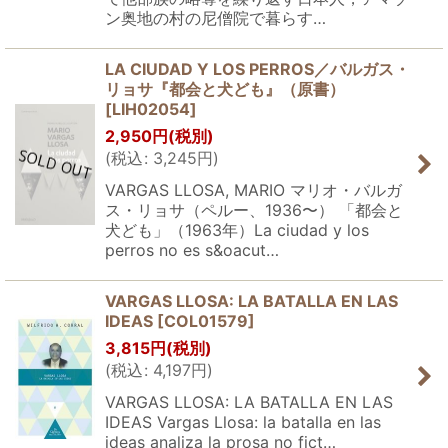
ン奥地の村の尼僧院で暮らす…
LA CIUDAD Y LOS PERROS／バルガス・
リョサ『都会と犬ども』（原書）
[
LIH02054
]
2,950
円
(税別)
(
税込
:
3,245
円
)
VARGAS LLOSA, MARIO マリオ・バルガ
ス・リョサ（ペルー、1936〜） 「都会と
犬ども」（1963年）La ciudad y los
perros no es s&oacut…
VARGAS LLOSA: LA BATALLA EN LAS
IDEAS
[
COL01579
]
3,815
円
(税別)
(
税込
:
4,197
円
)
VARGAS LLOSA: LA BATALLA EN LAS
IDEAS Vargas Llosa: la batalla en las
ideas analiza la prosa no fict…