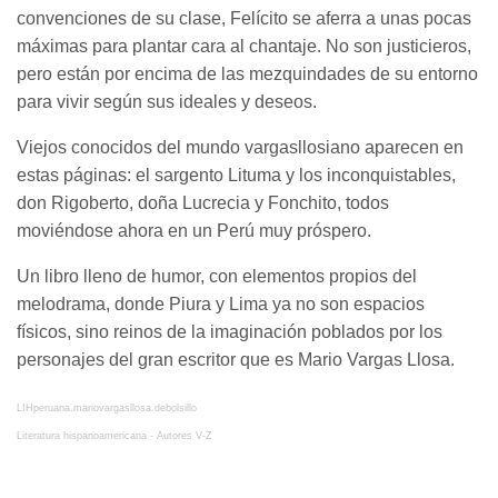
convenciones de su clase, Felícito se aferra a unas pocas
máximas para plantar cara al chantaje. No son justicieros,
pero están por encima de las mezquindades de su entorno
para vivir según sus ideales y deseos.
Viejos conocidos del mundo vargasllosiano aparecen en
estas páginas: el sargento Lituma y los inconquistables,
don Rigoberto, doña Lucrecia y Fonchito, todos
moviéndose ahora en un Perú muy próspero.
Un libro lleno de humor, con elementos propios del
melodrama, donde Piura y Lima ya no son espacios
físicos, sino reinos de la imaginación poblados por los
personajes del gran escritor que es Mario Vargas Llosa.
LIHperuana.mariovargasllosa.debolsillo
Literatura hispanoamericana - Autores V-Z