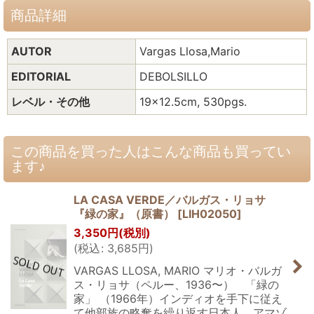
商品詳細
AUTOR
Vargas Llosa,Mario
EDITORIAL
DEBOLSILLO
レベル・その他
19x12.5cm, 530pgs.
この商品を買った人はこんな商品も買ってい
ます♪
LA CASA VERDE／バルガス・リョサ
『緑の家』（原書）
[
LIH02050
]
3,350
円
(税別)
(
税込
:
3,685
円
)
VARGAS LLOSA, MARIO マリオ・バルガ
ス・リョサ（ペルー、1936〜） 「緑の
家」 （1966年）インディオを手下に従え
て他部族の略奪を繰り返す日本人，アマゾ