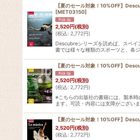
【夏のセール対象！10%OFF】Descubre…EL D
[
MET03150
]
2,520
円
(税別)
(
税込
:
2,772
円
)
Descubreシリーズを読めば、
書では様々な種類のスポーツと、各ジ
【夏のセール対象！10%OFF】Descubre…LA
2,520
円
(税別)
(
税込
:
2,772
円
)
※こちらの出版社の書籍には、製本時
ます。可読・内容には支障がございま
【夏のセール対象！10%OFF】Descubre…LA M
2,520
円
(税別)
(
税込
:
2,772
円
)