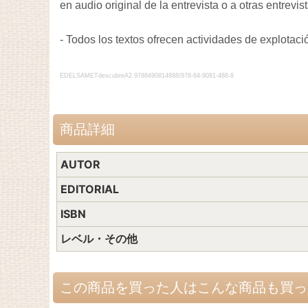
en audio original de la entrevista o a otras entrevis
- Todos los textos ofrecen actividades de explotaci
EDELSAMETdescubreA2.9788490814888/978-84-9081-488-8
商品詳細
AUTOR
EDITORIAL
ISBN
レベル・その他
この商品を買った人はこんな商品も買っ