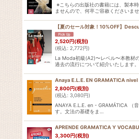
※こちらの出版社の書籍には、製本
ませんので、何卒ご容赦くださいませ
【夏のセール対象！10%OFF】Descubre…LA M
2,520
円
(税別)
(
税込
:
2,772
円
)
La Moda初級(A2)〜レベル〜
過去の流行について紹介いたします。【「
Anaya E.L.E. EN GRAMATICA nive
2,800
円
(税別)
(
税込
:
3,080
円
)
ANAYA E.L.E. en - GR
す。文法の基礎をま…
APRENDE GRAMATICA Y VOCABUL
3,300
円
(税別)