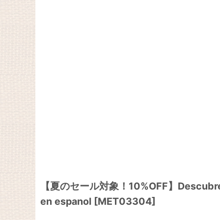
【夏のセール対象！10%OFF】Descubre…EL CINE 
en espanol
[
MET03304
]