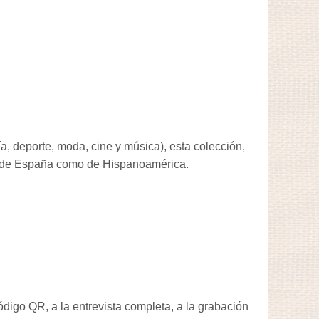
a, deporte, moda, cine y música), esta colección,
anto de España como de Hispanoamérica.
código QR, a la entrevista completa, a la grabación