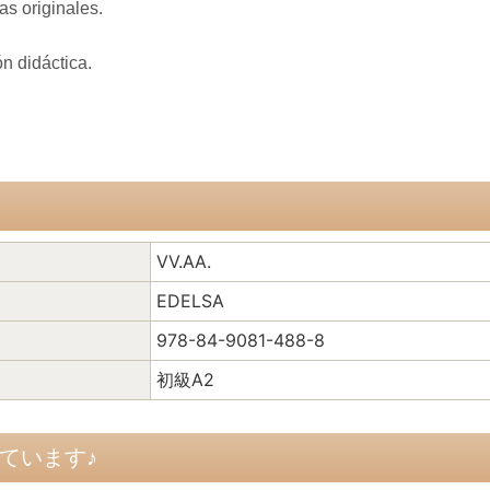
tas originales.
ón didáctica.
VV.AA.
EDELSA
978-84-9081-488-8
初級A2
ています♪