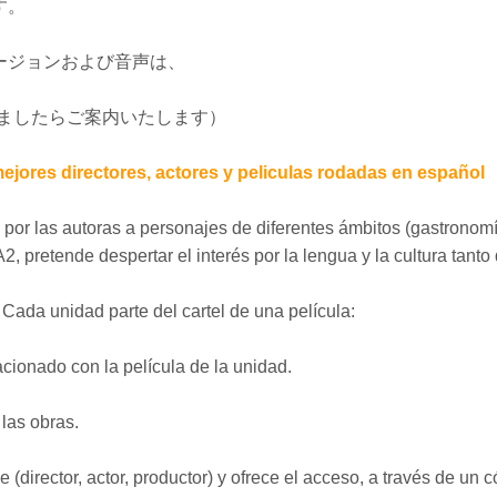
す。
ージョンおよび音声は、
ましたらご案内いたします）
jores directores, actores y peliculas rodadas en español
s por las autoras a personajes de diferentes ámbitos (gastronomí
l A2, pretende despertar el interés por la lengua y la cultura t
 Cada unidad parte del cartel de una película:
acionado con la película de la unidad.
 las obras.
 (director, actor, productor) y ofrece el acceso, a través de un 