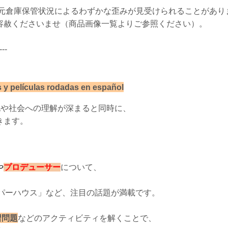
元倉庫保管状況によるわずかな歪みが見受けられることがあり
容赦くださいませ（商品画像一覧よりご参照ください）。
---
s y películas rodadas en español
化や社会への理解が深まると同時に、
きます。
や
プロデューサー
について、
。
ーパーハウス」など、注目の話題が満載です。
習問題
などのアクティビティを解くことで、