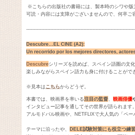
※こちらの出版社の書籍には、製本時のシワや版
可読・内容には支障がございませんので、何卒ご
------------------------------------------------------------------------
Descubre…EL CINE (A2):
Un recorrido por los mejores directores, actore
Descubre
シリーズを読めば、スペイン語圏の文
楽しみながらスペイン語力も身に付けることがで
※見本は
こちら
からどうぞ。
本書では、映画界を率いる
注目の監督
、
映画俳優
インタビュー記事を通してその世界が語られます
アルモドバル映画や、NETFLIXで大人気の「ペ
テーマに沿った
や、
DELE試験対策にも役立つ練