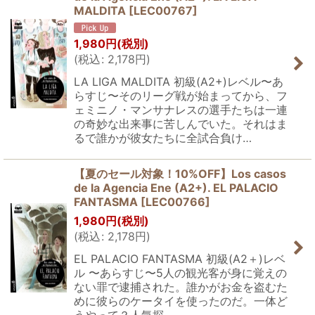
MALDITA
[
LEC00767
]
1,980
円
(税別)
(
税込
:
2,178
円
)
LA LIGA MALDITA 初級(A2+)レベル〜あ
らすじ〜そのリーグ戦が始まってから、フ
ェミニノ・マンサナレスの選手たちは一連
の奇妙な出来事に苦しんでいた。それはま
るで誰かが彼女たちに全試合負け…
【夏のセール対象！10%OFF】Los casos
de la Agencia Ene (A2+). EL PALACIO
FANTASMA
[
LEC00766
]
1,980
円
(税別)
(
税込
:
2,178
円
)
EL PALACIO FANTASMA 初級(A2＋)レベ
ル 〜あらすじ〜5人の観光客が身に覚えの
ない罪で逮捕された。誰かがお金を盗むた
めに彼らのケータイを使ったのだ。一体ど