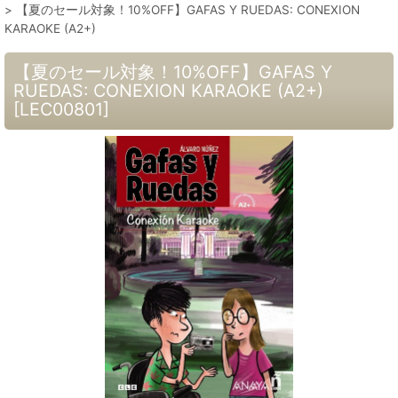
>
【夏のセール対象！10%OFF】GAFAS Y RUEDAS: CONEXION
KARAOKE (A2+)
【夏のセール対象！10%OFF】GAFAS Y
RUEDAS: CONEXION KARAOKE (A2+)
[
LEC00801
]