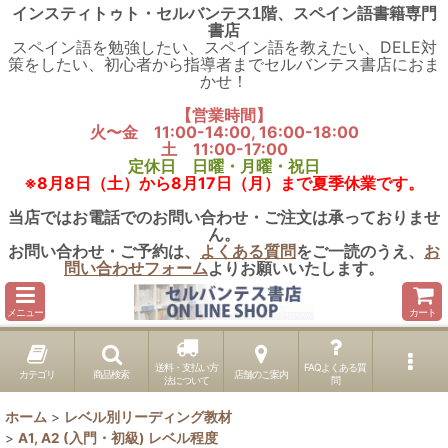
インスティトゥト・セルバンテス1階、スペイン語書籍専門
書店
スペイン語を勉強したい、スペイン語を教えたい、DELE対
策をしたい、初心者から指導者までセルバンテス書店におま
かせ！
【営業時間】
火〜金 11:00-14:00, 16:00-18:00
土 11:00-17:00
定休日 日曜・月曜・祝日
※8月8日（土）から8月17日（月）まで夏季休業です。
当店ではお電話でのお問い合わせ・ご注文は承っておりませ
ん。
お問い合わせ・ご予約は、
よくある質問
をご一読のうえ、
お
問い合わせフォーム
よりお願いいたします。
メニュー
カート
送料・支払い方
FAQよくある質
カテゴリ
商品検索
店舗のご案内
法について
問
ホーム
>
レベル別リーディング教材
>
A1, A2 (入門・初級) レベル程度