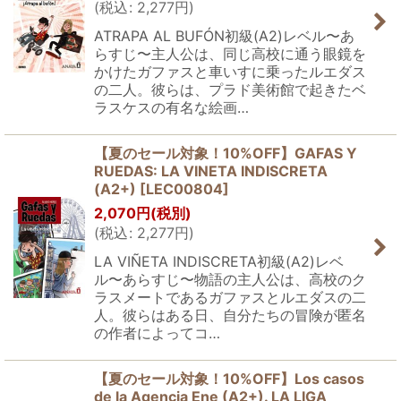
(
税込
:
2,277
円
)
ATRAPA AL BUFÓN初級(A2)レベル〜あ
らすじ〜主人公は、同じ高校に通う眼鏡を
かけたガファスと車いすに乗ったルエダス
の二人。彼らは、プラド美術館で起きたベ
ラスケスの有名な絵画…
【夏のセール対象！10%OFF】GAFAS Y
RUEDAS: LA VINETA INDISCRETA
(A2+)
[
LEC00804
]
2,070
円
(税別)
(
税込
:
2,277
円
)
LA VIÑETA INDISCRETA初級(A2)レベ
ル〜あらすじ〜物語の主人公は、高校のク
ラスメートであるガファスとルエダスの二
人。彼らはある日、自分たちの冒険が匿名
の作者によってコ…
【夏のセール対象！10%OFF】Los casos
de la Agencia Ene (A2+). LA LIGA