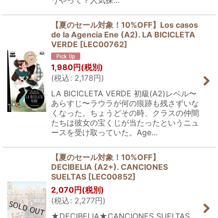
うやって？人気探…
【夏のセール対象！10%OFF】Los casos
de la Agencia Ene (A2). LA BICICLETA
VERDE
[
LEC00762
]
1,980
円
(税別)
(
税込
:
2,178
円
)
LA BICICLETA VERDE 初級(A2)レベル〜
あらすじ〜ラウラが何の痕跡も残さずいな
くなった。ちょうどその時、クラスの仲間
たちは彼女の宝くじが当たったというニュ
ースを受け取っていた。Age…
【夏のセール対象！10%OFF】
DECIBELIA (A2+). CANCIONES
SUELTAS
[
LEC00852
]
2,070
円
(税別)
(
税込
:
2,277
円
)
★DECIBELIA★CANCIONES SUELTAS