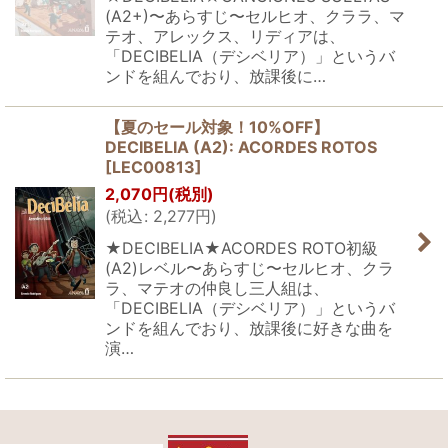
(A2+)〜あらすじ〜セルヒオ、クララ、マ
テオ、アレックス、リディアは、
「DECIBELIA（デシベリア）」というバ
ンドを組んでおり、放課後に…
【夏のセール対象！10%OFF】
DECIBELIA (A2): ACORDES ROTOS
[
LEC00813
]
2,070
円
(税別)
(
税込
:
2,277
円
)
★DECIBELIA★ACORDES ROTO初級
(A2)レベル〜あらすじ〜セルヒオ、クラ
ラ、マテオの仲良し三人組は、
「DECIBELIA（デシベリア）」というバ
ンドを組んでおり、放課後に好きな曲を
演…