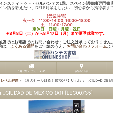
インスティトゥト・セルバンテス1階、スペイン語書籍専門書
イン語を教えたい、DELE対策をしたい、初心者から指導者ま
【営業時間】
火〜金 11:00-14:00, 16:00-18:00
土 11:00-17:00
定休日 日曜・月曜・祝日
※8月8日（土）から8月17日（月）まで夏季休業です。
当店ではお電話でのお問い合わせ・ご注文は承っておりません
約は、
よくある質問
をご一読のうえ、
お問い合わせフォーム
よ
送料・支払い方法について
店舗のご案内
級) レベル程度
>
【夏のセール対象！10%OFF】Un dia en…CIUDAD DE MEX
IUDAD DE MEXICO (A1)
[
LEC00735
]