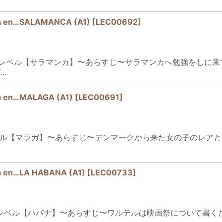
en…SALAMANCA (A1)
[
LEC00692
]
CA初級（A1）レベル【サラマンカ】〜あらすじ〜サラマンカへ勉強
…
en…MALAGA (A1)
[
LEC00691
]
初級（A1）レベル【マラガ】〜あらすじ〜デンマークから来た女の子
n…LA HABANA (A1)
[
LEC00733
]
ANA初級（A1）レベル【ハバナ】〜あらすじ〜ワルテルは映画祭につ