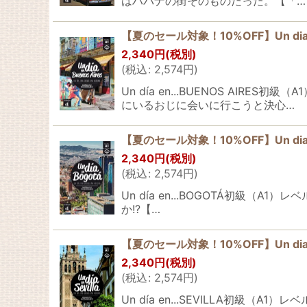
はハバナの街そのものだった。【「…
【夏のセール対象！10%OFF】Un dia en
2,340
円
(税別)
(
税込
:
2,574
円
)
Un día en...BUENOS A
にいるおじに会いに行こうと決心…
【夏のセール対象！10%OFF】Un dia e
2,340
円
(税別)
(
税込
:
2,574
円
)
Un día en...BOGOTÁ初
か!?【…
【夏のセール対象！10%OFF】Un dia e
2,340
円
(税別)
(
税込
:
2,574
円
)
Un día en...SEVILLA