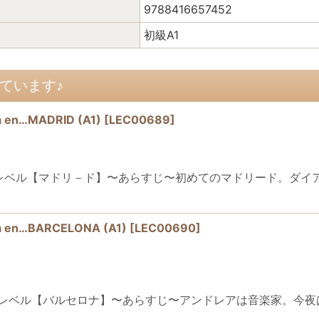
9788416657452
初級A1
ています♪
n…MADRID (A1)
[
LEC00689
]
級レベル(A1)レベル【マドリ－ド】〜あらすじ〜初めてのマドリード。
n…BARCELONA (A1)
[
LEC00690
]
ONA初級（A1）レベル【バルセロナ】〜あらすじ〜アンドレアは音楽