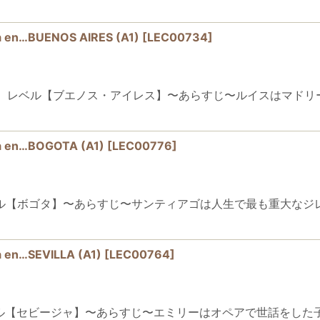
…BUENOS AIRES (A1)
[
LEC00734
]
IRES初級（A1）レベル【ブエノス・アイレス】〜あらすじ〜ルイス
n…BOGOTA (A1)
[
LEC00776
]
級（A1）レベル【ボゴタ】〜あらすじ〜サンティアゴは人生で最も重
n…SEVILLA (A1)
[
LEC00764
]
初級（A1）レベル【セビージャ】〜あらすじ〜エミリーはオペアで世話