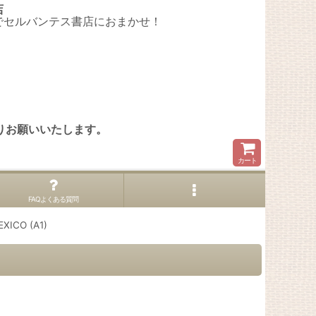
店
でセルバンテス書店におまかせ！
。
りお願いいたします。
カート
FAQよくある質問
ICO (A1)