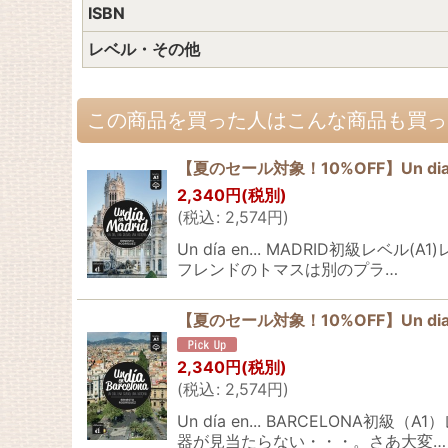
ISBN
レベル・その他
この商品を買った人はこんな商品も買っ
【夏のセール対象！10%OFF】Un dia e
2,340
円
(税別)
(
税込
:
2,574
円
)
Un día en... MADRID初
フレンドのトマスは別のプラ…
【夏のセール対象！10%OFF】Un dia e
2,340
円
(税別)
(
税込
:
2,574
円
)
Un día en... BARCEL
器が見当たらない・・・。さあ大変…