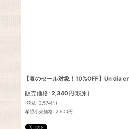
【夏のセール対象！10%OFF】Un dia en…C
販売価格
:
2,340
円
(税別)
(
税込
:
2,574
円
)
希望小売価格
:
2,600
円