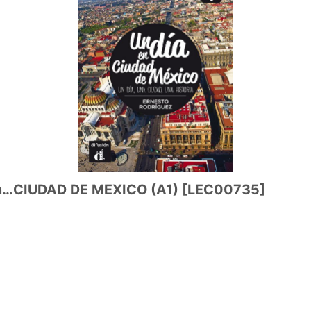
IUDAD DE MEXICO (A1)
[
LEC00735
]