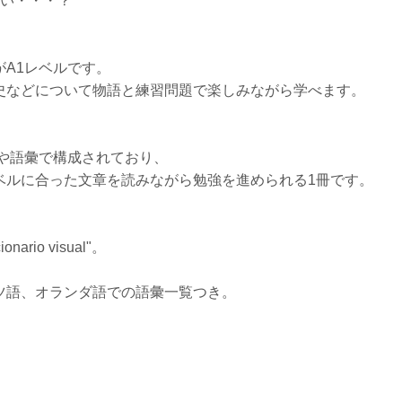
たい・・・？
A1レベルです。
史などについて
物語と練習問題で楽しみながら学べます。
や語彙
で構成されており、
ベルに合った文章を読みながら勉強を進められる1冊です。
io visual"。
。
ツ語、オランダ語での語彙一覧つき。