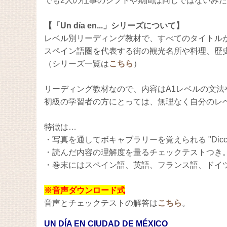
でも2人の仕事のシフトや期間は同じではないみ
【「Un día en...」
シリーズについて】
レベル別リーディング教材で、すべてのタイトルが
スペイン語圏を代表する街の観光名所や料理、歴
（シリーズ一覧は
こちら
）
リーディング教材なので、内容はA1レベルの
文法
初級の学習者の方にとっては、無理なく自分のレ
特徴は…
・写真を通してボキャブラリーを覚えられる "Diccionar
・読んだ内容の理解度を量るチェックテストつき
・巻末にはスペイン語、英語、フランス語、ドイ
※音声ダウンロード式
音声とチェックテストの解答は
こちら
。
UN DÍA EN CIUDAD DE MÉXICO