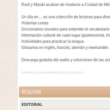
Raúl y Miyuki acaban de mudarse a Ciudad de Méxi
Un día en… es una colección de lecturas para dive
Historias cortas
Diccionarios visuales para entender el vocabulario
Información cultural de cada lugar (gastronomía, h
Actividades para practicar la lengua
Glosarios en inglés, francés, alemán y neerlandés
Descarga gratuita del audio y soluciones de las ac
DIFUSIONLECundiaenA19788416657452/978-84-16657-45-2
商品詳細
EDITORIAL