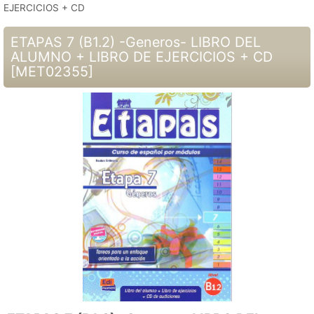
EJERCICIOS + CD
ETAPAS 7 (B1.2) -Generos- LIBRO DEL
ALUMNO + LIBRO DE EJERCICIOS + CD
[
MET02355
]