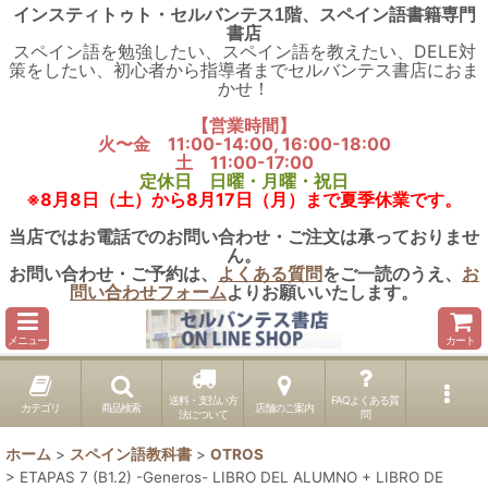
インスティトゥト・セルバンテス1階、スペイン語書籍専門
書店
スペイン語を勉強したい、スペイン語を教えたい、DELE対
策をしたい、初心者から指導者までセルバンテス書店におま
かせ！
【営業時間】
火〜金 11:00-14:00, 16:00-18:00
土 11:00-17:00
定休日 日曜・月曜・祝日
※8月8日（土）から8月17日（月）まで夏季休業です。
当店ではお電話でのお問い合わせ・ご注文は承っておりませ
ん。
お問い合わせ・ご予約は、
よくある質問
をご一読のうえ、
お
問い合わせフォーム
よりお願いいたします。
メニュー
カート
送料・支払い方
FAQよくある質
カテゴリ
商品検索
店舗のご案内
法について
問
ホーム
>
スペイン語教科書
>
OTROS
>
ETAPAS 7 (B1.2) -Generos- LIBRO DEL ALUMNO + LIBRO DE