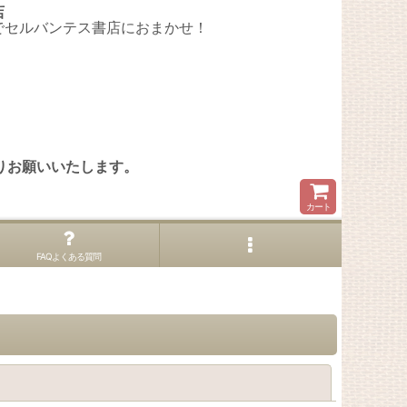
店
でセルバンテス書店におまかせ！
。
りお願いいたします。
カート
FAQよくある質問
閉じる