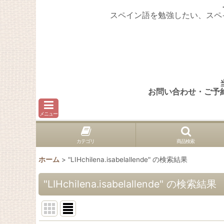
スペイン語を勉強したい、スペ
お問い合わせ・ご予
メニュー
カテゴリ
商品検索
ホーム
>
"LIHchilena.isabelallende"
の
検索結果
"LIHchilena.isabelallende"
の
検索結果