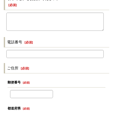
[
必須
]
電話番号
[
必須
]
ご住所
[
必須
]
郵便番号
[
必須
]
都道府県
[
必須
]