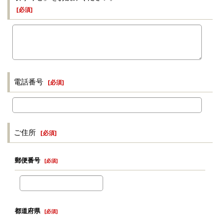
[
必須
]
電話番号
[
必須
]
ご住所
[
必須
]
郵便番号
[
必須
]
都道府県
[
必須
]